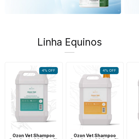
Linha Equinos
4
%
OFF
7
%
OFF
Ozon Vet Shampoo
Ozon Vet