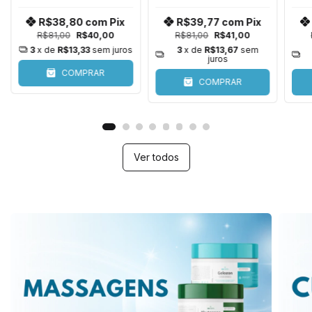
Calêndula |
Ozonizada de Banho a
S
Hidratação e Cuidado
Seco para Pets |
R$39,77
com
Pix
R$66,93
com
Pix
Dermatológico para
Limpeza Rápida,
R$81,00
R$41,00
R$74,50
R$69,00
Cães
Calmante
3
x de
R$13,67
sem
3
x de
R$23,00
sem
juros
juros
COMPRAR
COMPRAR
Ver todos