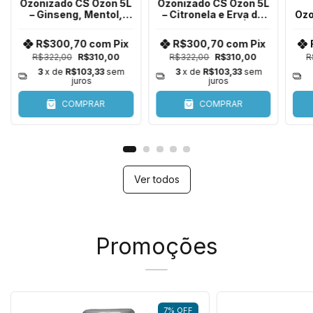
L
Ozonizado CS Ozon 5L
Condicionador
– Citronela e Erva de
Ozonizado CS Ozon 5L
Santa Maria |
– Aloe Vera, Calêndula
e
Embalagem
e Rosa Mosqueta |
x
R$300,70
com
Pix
R$300,70
com
Pix
Econômica para
Embalagem
R$322,00
R$310,00
R$334,00
R$310,00
Todas as Espécies
Econômica para
Todas as Espécies
3
x de
R$103,33
sem
3
x de
R$103,33
sem
juros
juros
COMPRAR
COMPRAR
Ver todos
Promoções
7
%
OFF